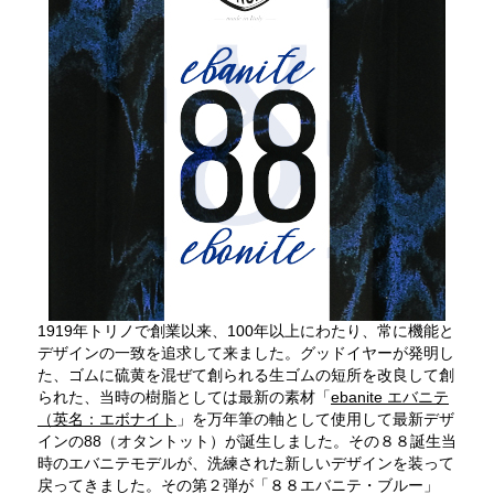
1919年トリノで創業以来、100年以上にわたり、常に機能と
デザインの一致を追求して来ました。グッドイヤーが発明し
た、ゴムに硫黄を混ぜて創られる生ゴムの短所を改良して創
られた、当時の樹脂としては最新の素材「
ebanite エバニテ
（英名：エボナイト
」を万年筆の軸として使用して最新デザ
インの88（オタントット）が誕生しました。その８８誕生当
時のエバニテモデルが、洗練された新しいデザインを装って
戻ってきました。その第２弾が「８８エバニテ・ブルー」