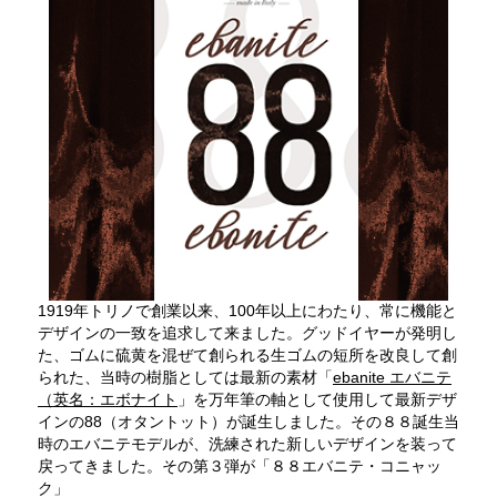
1919年トリノで創業以来、100年以上にわたり、常に機能と
デザインの一致を追求して来ました。グッドイヤーが発明し
た、ゴムに硫黄を混ぜて創られる生ゴムの短所を改良して創
られた、当時の樹脂としては最新の素材「
ebanite エバニテ
（英名：エボナイト
」を万年筆の軸として使用して最新デザ
インの88（オタントット）が誕生しました。その８８誕生当
時のエバニテモデルが、洗練された新しいデザインを装って
戻ってきました。その第３弾が「８８エバニテ・コニャッ
ク」