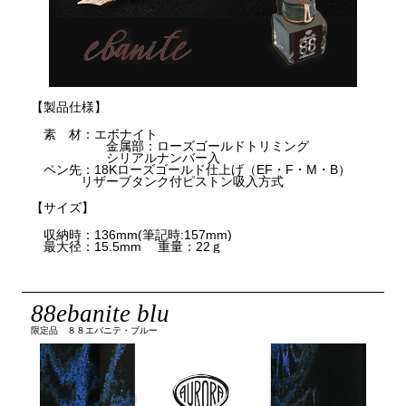
【製品仕様】
素 材：エボナイト
金属部：ローズゴールドトリミング
シリアルナンバー入
ペン先：18Kローズゴールド仕上げ（EF・F・M・B）
リザーブタンク付ピストン吸入方式
【サイズ】
収納時：136mm(筆記時:157mm)
最大径：15.5mm 重量：22ｇ
88ebanite blu
限定品 ８８エバニテ・ブルー